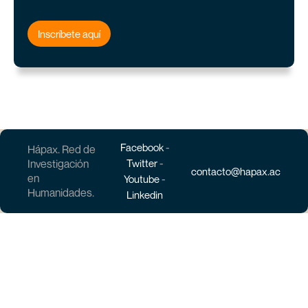
Inscríbete aquí
-
Facebook
Hápax. Red de
-
Investigación
Twitter
contacto@hapax.ac
en
-
Youtube
Humanidades.
Linkedin