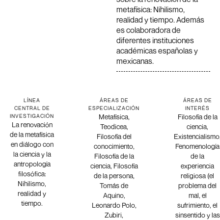
metafísica: Nihilismo,
realidad y tiempo. Además
es colaboradora de
diferentes instituciones
académicas españolas y
mexicanas.
LÍNEA
ÁREAS DE
ÁREAS DE
CENTRAL DE
ESPECIALIZACIÓN
INTERÉS
Metafísica,
Filosofía de la
INVESTIGACIÓN
La renovación
Teodicea,
ciencia,
de la metafísica
Filosofía del
Existencialismo
en diálogo con
conocimiento,
Fenomenología
la ciencia y la
Filosofía de la
de la
antropología
ciencia, Filosofía
experiencia
filosófica:
de la persona,
religiosa (el
Nihilismo,
Tomás de
problema del
realidad y
Aquino,
mal, el
tiempo.
Leonardo Polo,
sufrimiento, el
Zubiri,
sinsentido y las