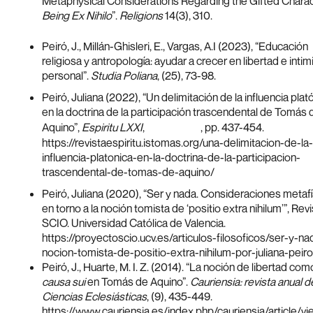
Metaphysical Considerations Regarding the Gifted Charac
Being Ex Nihilo
”.
Religions
14(3), 310.
https://doi.org/10.3390/rel14030310
Peiró, J., Millán-Ghisleri, E., Vargas, A.I (2023), “Educación
religiosa y antropología: ayudar a crecer en libertad e inti
personal”.
Studia Poliana
, (25), 73-98.
Peiró, Juliana (2022), “Un delimitación de la influencia plat
en la doctrina de la participación trascendental de Tomás 
Aquino”,
Espiritu LXXI
,
, pp. 437-454.
nº 164, 2022
https://revistaespiritu.istomas.org/una-delimitacion-de-la-
influencia-platonica-en-la-doctrina-de-la-participacion-
trascendental-de-tomas-de-aquino/
Peiró, Juliana (2020), “Ser y nada. Consideraciones metaf
en torno a la noción tomista de ‘positio extra nihilum’”, Rev
SCIO. Universidad Católica de Valencia.
https://proyectoscio.ucv.es/articulos-filosoficos/ser-y-na
nocion-tomista-de-positio-extra-nihilum-por-juliana-peiro
Peiró, J., Huarte, M. I. Z. (2014). “La noción de libertad com
causa sui
en Tomás de Aquino”.
Cauriensia: revista anual d
Ciencias Eclesiásticas
, (9), 435-449.
https://www.cauriensia.es/index.php/cauriensia/article/vi