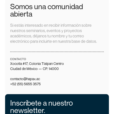
Somos una comunidad
abierta
Si estás interesado en recibir información sobre
nuestros seminarios, eventos y proyectos
académicos, déjanos tu nombre y tu correo
electrónico para incluirte en nuestra base de datos.
CONTACTO
Xocotla #17, Colonia Tlalpan Centro
Ciudad de México — CP. 14000
contacto@hapax.ac
+52 (55) 5655 3575
Inscríbete a nuestro
newsletter.