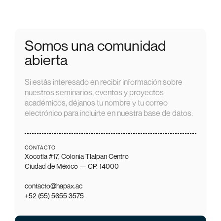
Somos una comunidad
abierta
Si estás interesado en recibir información sobre
nuestros seminarios, eventos y proyectos
académicos, déjanos tu nombre y tu correo
electrónico para incluirte en nuestra base de datos.
CONTACTO
Xocotla #17, Colonia Tlalpan Centro
Ciudad de México — CP. 14000
contacto@hapax.ac
+52 (55) 5655 3575